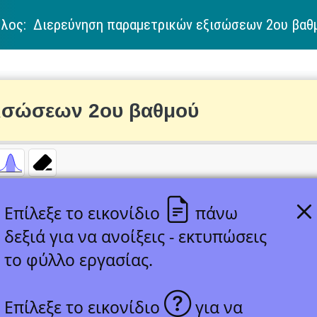
τλος: Διερεύνηση παραμετρικών εξισώσεων 2ου βαθ