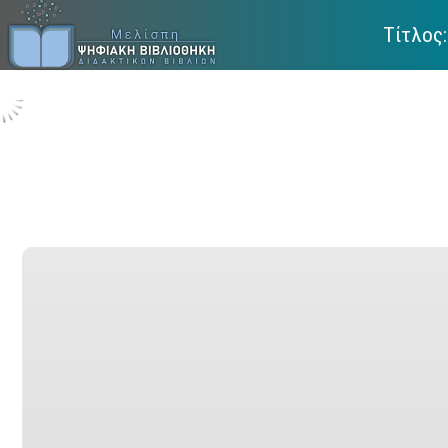
Τίτλος