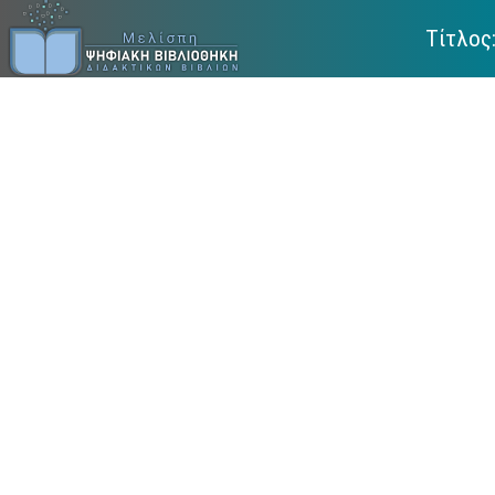
Τίτλο