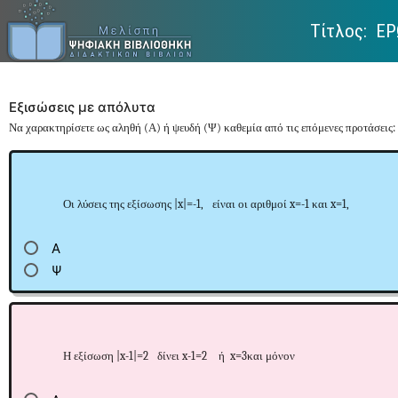
Τίτλος: Ε