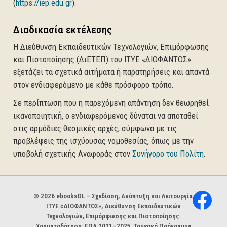
(ανοίγει σε νέα καρτέλα)
(
https://iep.edu.gr
).
Διαδικασία εκτέλεσης
Η Διεύθυνση Εκπαιδευτικών Τεχνολογιών, Επιμόρφωσης
και Πιστοποίησης (ΔιΕΤΕΠ) του ΙΤΥΕ «ΔΙΟΦΑΝΤΟΣ»
εξετάζει τα σχετικά αιτήματα ή παρατηρήσεις και απαντά
στον ενδιαφερόμενο με κάθε πρόσφορο τρόπο.
Σε περίπτωση που η παρεχόμενη απάντηση δεν θεωρηθεί
ικανοποιητική, ο ενδιαφερόμενος δύναται να αποταθεί
στις αρμόδιες θεσμικές αρχές, σύμφωνα με τις
προβλέψεις της ισχύουσας νομοθεσίας, όπως με την
(ανοίγ
υποβολή σχετικής Αναφοράς στον
Συνήγορο του Πολίτη
.
Χορηγοί και φορείς
© 2026 ebooksDL – Σχεδίαση, Ανάπτυξη και Λειτουργία:
ΙΤΥΕ «ΔΙΟΦΑΝΤΟΣ», Διεύθυνση Εκπαιδευτικών
Τεχνολογιών, Επιμόρφωσης και Πιστοποίησης.
Χρηματοδότηση: ΕΠΑ 2021–2025, Τομεακό Πρόγραμμα