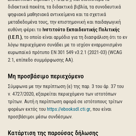
διδακτικά πακέτα, τα διδακτικά βιβλία, τα συνοδευτικά
ψηφιακά μαθησιακά αντικείμενα και τα σχετικά
μεταδεδομένα τους, την επιστημονική και παιδαγωγική
ευθύνη φέρει το
Ινστιτούτο Εκπαιδευτικής Πολιτικής
(Ι.Ε.Π.)
, το οποίο είναι αρμόδιο για τη διασφάλιση ότι το εν
λόγω περιεχόμενο συνάδει με το ισχύον εναρμονισμένο
ευρωπαϊκό πρότυπο EN 301 549 v3.2.1 (2021-03) (WCAG
2.1, επίπεδο συμμόρφωσης AA).
Μη προσβάσιμο περιεχόμενο
Σύμφωνα με την περίπτωση (ε) της παρ. 3 του άρ. 37 του
ν. 4727/2020, εξαιρείται περιεχόμενο των ιστοτόπων
τρίτων. Αυτή η περίπτωση αφορά σε ιστότοπους τρίτων
(ανοίγει σε νέα καρτέ
φορέων εκτός του
https://ebooksdl.cti.gr
, που είναι
προσβάσιμοι μέσω συνδέσμων.
Κατάρτιση της παρούσας δήλωσης