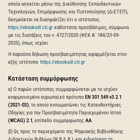
οποία ασκείται μέσω της Διεύθυνσης Εκπαιδευτικών
Τεχνολογιών, Επιμόρφωσης και Πιστοποίησης (ΔιΕΤΕΠ),
δεσμεύεται να διασφαλίζει ότι ο ιστότοπος
(ανοίγει σε νέα καρτέλα)
https://ebooksdl.cti.gr
καθίσταται προσβάσιμος, σύμφωνα
με τις διατάξεις του ν. 4727/2020 (ΦΕΚ Α΄ 184/23-09-
2020), όπως ισχύει.
Η παρούσα δήλωση προσβασιμότητας εφαρμόζεται στον
(ανοίγει σε νέα καρτέλα)
εξής ιστότοπο:
https://ebooksdl.cti.gr
Κατάσταση συμμόρφωσης
α) Ο παρών ιστότοπος συμμορφώνεται με το ισχύον
εναρμονισμένο ευρωπαϊκό πρότυπο
EN 301 549 v3.2.1
(2021-03)
, το οποίο ενσωματώνει τις Κατευθυντήριες
Οδηγίες για την Προσβασιμότητα Περιεχομένου Ιστού
(WCAG) 2.1
, επίπεδο συμμόρφωσης
AA
.
β) Ως προς το περιεχόμενο της Ψηφιακής Βιβλιοθήκης
Διδακτικών Βιβλίων (Ψ.Β.Δ.Β.), και ειδικότερα τα