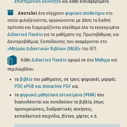
επιστημονική κοινότητα
και κάθε ενδιαφερόμενο.
Αποτελεί
ένα σύγχρονο
ψηφιακό αποθετήριο
στο
οποίο φιλοξενούνται, οργανώνονται με βάση τα διεθνή
πρότυπα και διαμοιράζονται ελεύθερα όλα τα εγκεκριμένα
Διδακτικά Πακέτα
για τα μαθήματα της Πρωτοβάθμιας και
Δευτεροβάθμιας Εκπαίδευσης που αναφέρονται στο
«Μητρώο Διδακτικών Βιβλίων (ΜΔΒ)»
του ΙΕΠ.
Κάθε
Διδακτικό Πακέτο
αφορά σε ένα
Μάθημα
και
περιλαμβάνει:
τα
βιβλία
του μαθήματος, σε τρεις ψηφιακές μορφές:
PDF, ePUB και Interactive PDF
και
τα
ψηφιακά μαθησιακά αντικείμενα (ΨΜΑ)
που
διασυνδέονται και συνοδεύουν τα βιβλία, όπως
προσομοιώσεις, διαδραστικές ασκήσεις,
εκπαιδευτικά παιχνίδια, βίντεο, χάρτες κ.ά.