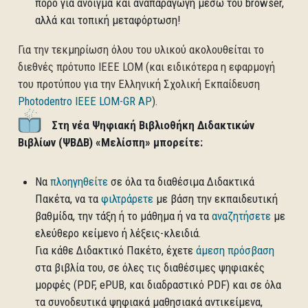
πόρο για άνοιγμα και αναπαραγωγή μέσω του browser,
αλλά και τοπική μεταφόρτωση!
Για την τεκμηρίωση όλου του υλικού ακολουθείται το
διεθνές πρότυπο ΙΕΕΕ LOM (και ειδικότερα η εφαρμογή
του προτύπου για την Ελληνική Σχολική Εκπαίδευση
Photodentro IEEE LOM-GR AP
).
Στη νέα Ψηφιακή Βιβλιοθήκη Διδακτικών
Βιβλίων (ΨΒΔΒ) «Μελίσπη» μπορείτε:
Να
πλοηγηθείτε
σε όλα τα διαθέσιμα Διδακτικά
Πακέτα, να τα
φιλτράρετε
με βάση την εκπαιδευτική
βαθμίδα, την τάξη ή το μάθημα ή να τα
αναζητήσετε
με
ελεύθερο κείμενο ή λέξεις-κλειδιά.
Για κάθε Διδακτικό Πακέτο, έχετε
άμεση πρόσβαση
στα βιβλία του, σε όλες τις διαθέσιμες ψηφιακές
μορφές (PDF, ePUB, και διαδραστικό PDF) και σε όλα
τα συνοδευτικά ψηφιακά μαθησιακά αντικείμενα,