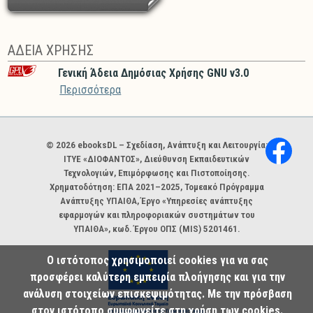
ΑΔΕΙΑ ΧΡΗΣΗΣ
Γενική Άδεια Δημόσιας Χρήσης GNU v3.0
Περισσότερα
Χορηγοί και φορείς
© 2026 ebooksDL – Σχεδίαση, Ανάπτυξη και Λειτουργία:
ΙΤΥΕ «ΔΙΟΦΑΝΤΟΣ», Διεύθυνση Εκπαιδευτικών
Τεχνολογιών, Επιμόρφωσης και Πιστοποίησης.
Χρηματοδότηση: ΕΠΑ 2021–2025, Τομεακό Πρόγραμμα
Ανάπτυξης ΥΠΑΙΘΑ, Έργο «Υπηρεσίες ανάπτυξης
εφαρμογών και πληροφοριακών συστημάτων του
ΥΠΑΙΘΑ», κωδ. Έργου ΟΠΣ (MIS) 5201461.
Ο ιστότοπος χρησιμοποιεί cookies για να σας
προσφέρει καλύτερη εμπειρία πλοήγησης και για την
ανάλυση στοιχείων επισκεψιμότητας. Με την πρόσβαση
στον ιστότοπο συμφωνείτε στη χρήση των cookies.