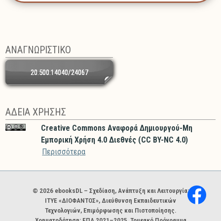
ΑΝΑΓΝΩΡΙΣΤΙΚΟ
20.500.14040/24067
ΑΔΕΙΑ ΧΡΗΣΗΣ
Creative Commons Αναφορά Δημιουργού-Μη
Εμπορική Χρήση 4.0 Διεθνές (CC BY-NC 4.0)
Περισσότερα
Χορηγοί και φορείς
© 2026 ebooksDL – Σχεδίαση, Ανάπτυξη και Λειτουργία:
ΙΤΥΕ «ΔΙΟΦΑΝΤΟΣ», Διεύθυνση Εκπαιδευτικών
Τεχνολογιών, Επιμόρφωσης και Πιστοποίησης.
Χρηματοδότηση: ΕΠΑ 2021–2025, Τομεακό Πρόγραμμα