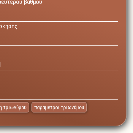
δευτέρου βαθμού
άσκησης
Ι
η τριωνύμου
παράμετροι τριωνύμου