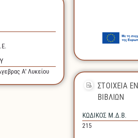
.Ε.
Υ
γεβρας Α' Λυκείου
ΣΤΟΙΧΕΙΑ Ε
ΒΙΒΛΙΩΝ
ΚΩΔΙΚΟΣ Μ.Δ.Β.
215