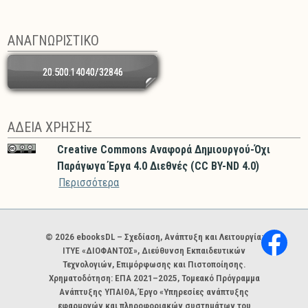
ΑΝΑΓΝΩΡΙΣΤΙΚΟ
20.500.14040/32846
ΑΔΕΙΑ ΧΡΗΣΗΣ
Creative Commons Αναφορά Δημιουργού-Όχι
Παράγωγα Έργα 4.0 Διεθνές (CC BY-ND 4.0)
Περισσότερα
Χορηγοί και φορείς
© 2026 ebooksDL – Σχεδίαση, Ανάπτυξη και Λειτουργία:
ΙΤΥΕ «ΔΙΟΦΑΝΤΟΣ», Διεύθυνση Εκπαιδευτικών
Τεχνολογιών, Επιμόρφωσης και Πιστοποίησης.
Χρηματοδότηση: ΕΠΑ 2021–2025, Τομεακό Πρόγραμμα
Ανάπτυξης ΥΠΑΙΘΑ, Έργο «Υπηρεσίες ανάπτυξης
εφαρμογών και πληροφοριακών συστημάτων του