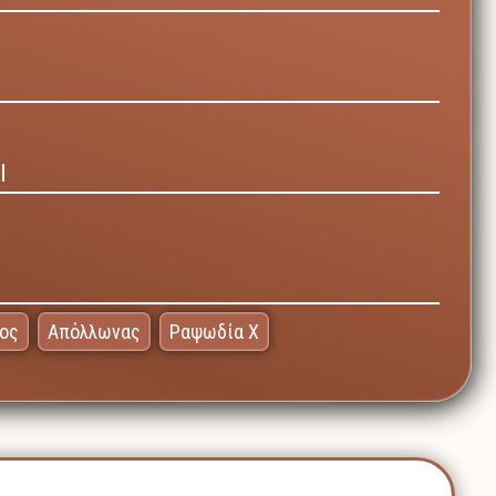
Ι
ος
Απόλλωνας
Ραψωδία Χ