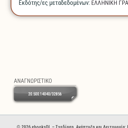
Εκδότης/ες μεταδεδομένων:
ΕΛΛΗΝΙΚΗ ΓΡ
ΑΝΑΓΝΩΡΙΣΤΙΚΟ
20.500.14040/32856
Χορηγοί και φορείς
© 2026 ebooksDL – Σχεδίαση, Ανάπτυξη και Λειτουργία