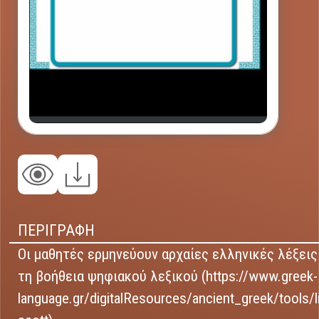
ΠΕΡΙΓΡΑΦΗ
Οι μαθητές ερμηνεύουν αρχαίες ελληνικές λέξεις
τη βοήθεια ψηφιακού λεξικού (https://www.greek-
language.gr/digitalResources/ancient_greek/tools/l