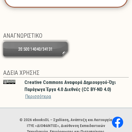
ΑΝΑΓΝΩΡΙΣΤΙΚΟ
20.500.14040/34131
ΑΔΕΙΑ ΧΡΗΣΗΣ
Creative Commons Αναφορά Δημιουργού-Όχι
Παράγωγα Έργα 4.0 Διεθνές (CC BY-ND 4.0)
Περισσότερα
Χορηγοί και φορείς
© 2026 ebooksDL – Σχεδίαση, Ανάπτυξη και Λειτουργία:
ΙΤΥΕ «ΔΙΟΦΑΝΤΟΣ», Διεύθυνση Εκπαιδευτικών
Τεχνολογιών, Επιμόρφωσης και Πιστοποίησης.