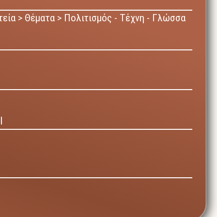
εία > Θέματα > Πολιτισμός - Τέχνη - Γλώσσα
Ι