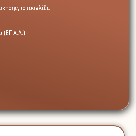
άσκησης,
ιστοσελίδα
 (ΕΠΑ.Λ.)
Ι