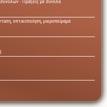
συνόλων - Πράξεις με σύνολα
σταση,
οπτικοποίηση,
μικροπείραμα
Ι