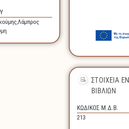
Υ
κούμης,Λάμπρος
ύμη
ΣΤΟΙΧΕΙΑ Ε
ΒΙΒΛΙΩΝ
ΚΩΔΙΚΟΣ Μ.Δ.Β.
213