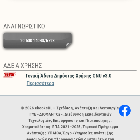
ΑΝΑΓΝΩΡΙΣΤΙΚΟ
20.500.14040/6798
ΑΔΕΙΑ ΧΡΗΣΗΣ
Γενική Άδεια Δημόσιας Χρήσης GNU v3.0
Περισσότερα
Χορηγοί και φορείς
© 2026 ebooksDL – Σχεδίαση, Ανάπτυξη και Λειτουργία:
ΙΤΥΕ «ΔΙΟΦΑΝΤΟΣ», Διεύθυνση Εκπαιδευτικών
Τεχνολογιών, Επιμόρφωσης και Πιστοποίησης.
Χρηματοδότηση: ΕΠΑ 2021–2025, Τομεακό Πρόγραμμα
Ανάπτυξης ΥΠΑΙΘΑ, Έργο «Υπηρεσίες ανάπτυξης
εφαρμογών και πληροφοριακών συστημάτων του