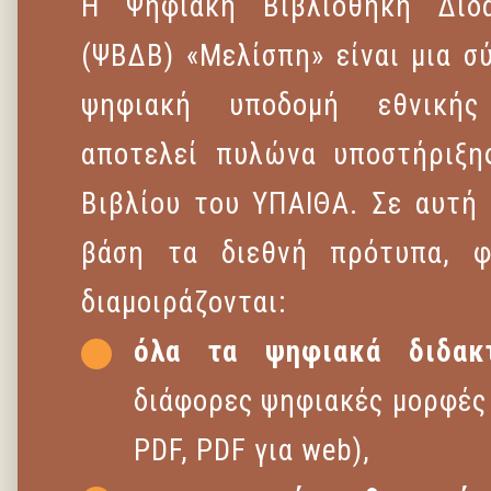
Η Ψηφιακή Βιβλιοθήκη Διδ
(ΨΒΔΒ) «Μελίσπη» είναι μια σ
ψηφιακή υποδομή εθνικής
αποτελεί πυλώνα υποστήριξη
Βιβλίου του ΥΠΑΙΘΑ. Σε αυτή 
βάση τα διεθνή πρότυπα, φι
διαμοιράζονται:
όλα τα ψηφιακά διδακτ
διάφορες ψηφιακές μορφές (
PDF, PDF για web),