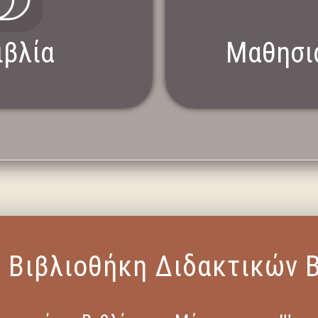
ιβλία
Μαθησι
κή Βιβλιοθήκη Διδακτικών 