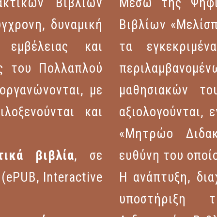
ακτικών Βιβλίων
Μέσω της Ψηφι
ύγχρονη, δυναμική
Βιβλίων «Μελίσπ
 εμβέλειας και
τα εγκεκριμέν
ς του Πολλαπλού
περιλαμβανομ
οργανώνονται, με
μαθησιακών το
λοξενούνται και
αξιολογούνται, 
«Μητρώο Διδακ
ικά βιβλία
, σε
ευθύνη του οποίο
ePUB, Interactive
Η ανάπτυξη, δια
υποστήριξη τ