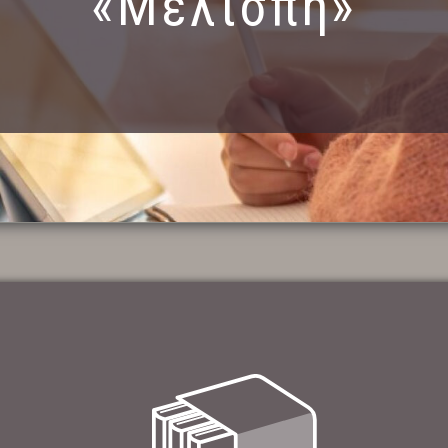
«Μελίσπη»