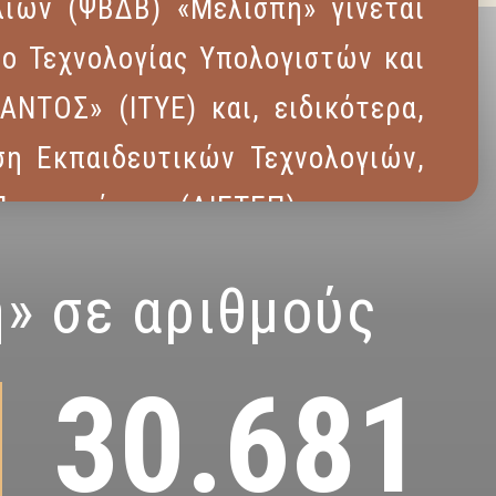
λίων (ΨΒΔΒ) «Μελίσπη» γίνεται
το Τεχνολογίας Υπολογιστών και
ΝΤΟΣ» (ΙΤΥΕ) και, ειδικότερα,
ση Εκπαιδευτικών Τεχνολογιών,
ιστοποίησης (ΔΙΕΤΕΠ).
Δείτε περισσότερα
» σε αριθμούς
30.681