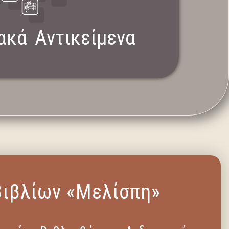
ακά Αντικείμενα
Βιβλίων «Μελίσπη»