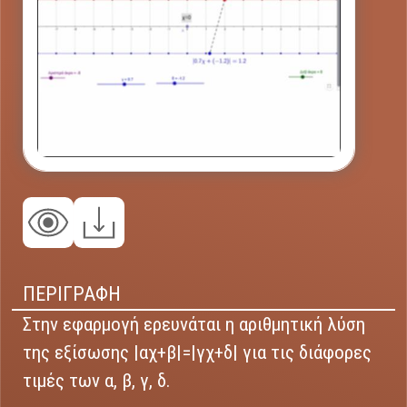
ΠΕΡΙΓΡΑΦΗ
Στην εφαρμογή ερευνάται η αριθμητική λύση
της εξίσωσης |αχ+β|=|γχ+δ| για τις διάφορες
τιμές των α, β, γ, δ.