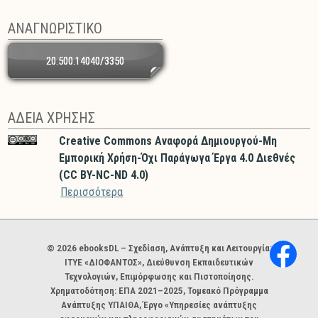
ΑΝΑΓΝΩΡΙΣΤΙΚΟ
20.500.14040/3350
ΑΔΕΙΑ ΧΡΗΣΗΣ
Creative Commons Αναφορά Δημιουργού-Μη
Εμπορική Χρήση-Όχι Παράγωγα Έργα 4.0 Διεθνές
(CC BY-NC-ND 4.0)
Περισσότερα
Χορηγοί και φορείς
© 2026 ebooksDL – Σχεδίαση, Ανάπτυξη και Λειτουργία:
ΙΤΥΕ «ΔΙΟΦΑΝΤΟΣ», Διεύθυνση Εκπαιδευτικών
Τεχνολογιών, Επιμόρφωσης και Πιστοποίησης.
Χρηματοδότηση: ΕΠΑ 2021–2025, Τομεακό Πρόγραμμα
Ανάπτυξης ΥΠΑΙΘΑ, Έργο «Υπηρεσίες ανάπτυξης