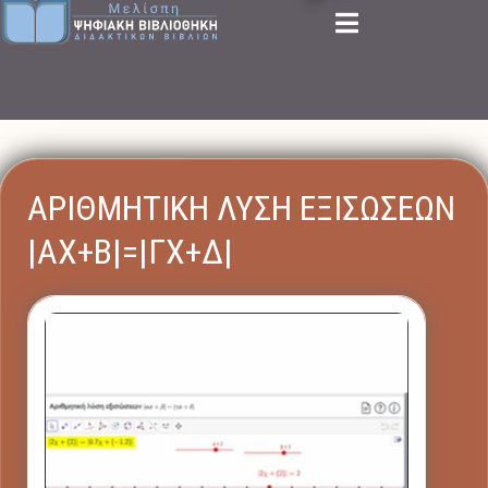
ΑΡΙΘΜΗΤΙΚΗ ΛΥΣΗ ΕΞΙΣΩΣΕΩΝ
|ΑX+Β|=|ΓX+Δ|