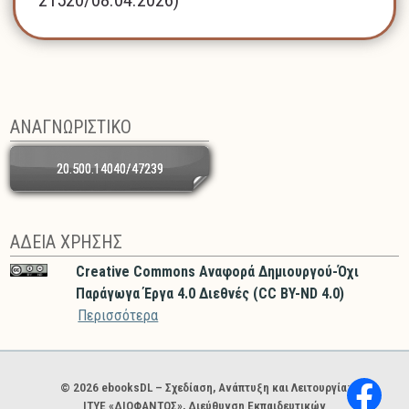
21520/08.04.2026)
ΑΝΑΓΝΩΡΙΣΤΙΚΟ
20.500.14040/47239
ΑΔΕΙΑ ΧΡΗΣΗΣ
Creative Commons Αναφορά Δημιουργού-Όχι
Παράγωγα Έργα 4.0 Διεθνές (CC BY-ND 4.0)
Περισσότερα
Χορηγοί και φορείς
© 2026 ebooksDL – Σχεδίαση, Ανάπτυξη και Λειτουργία:
ΙΤΥΕ «ΔΙΟΦΑΝΤΟΣ», Διεύθυνση Εκπαιδευτικών